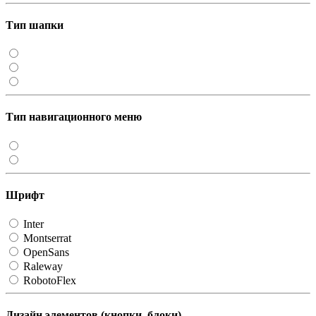
Тип шапки
Тип навигационного меню
Шрифт
Inter
Montserrat
OpenSans
Raleway
RobotoFlex
Дизайн элементов (кнопки, блоки)