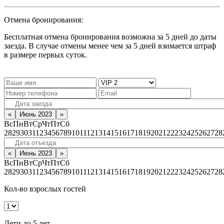
Отмена бронирования:
Бесплатная отмена бронирования возможна за 5 дней до даты
заезда. В случае отмены менее чем за 5 дней взимается штраф
в размере первых суток.
«
Июнь 2023
»
Вс
Пн
Вт
Ср
Чт
Пт
Сб
28
29
30
31
1
2
3
4
5
6
7
8
9
10
11
12
13
14
15
16
17
18
19
20
21
22
23
24
25
26
27
28
«
Июнь 2023
»
Вс
Пн
Вт
Ср
Чт
Пт
Сб
28
29
30
31
1
2
3
4
5
6
7
8
9
10
11
12
13
14
15
16
17
18
19
20
21
22
23
24
25
26
27
28
Кол-во взрослых гостей
Дети до 5 лет