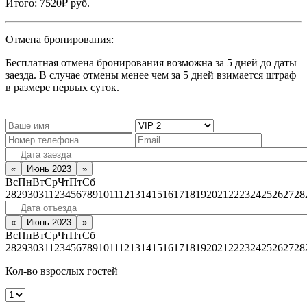
Итого:
7520₽
руб.
Отмена бронирования:
Бесплатная отмена бронирования возможна за 5 дней до даты
заезда. В случае отмены менее чем за 5 дней взимается штраф
в размере первых суток.
«
Июнь 2023
»
Вс
Пн
Вт
Ср
Чт
Пт
Сб
28
29
30
31
1
2
3
4
5
6
7
8
9
10
11
12
13
14
15
16
17
18
19
20
21
22
23
24
25
26
27
28
«
Июнь 2023
»
Вс
Пн
Вт
Ср
Чт
Пт
Сб
28
29
30
31
1
2
3
4
5
6
7
8
9
10
11
12
13
14
15
16
17
18
19
20
21
22
23
24
25
26
27
28
Кол-во взрослых гостей