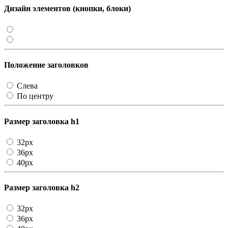
Дизайн элементов (кнопки, блоки)
Положение заголовков
Слева
По центру
Размер заголовка h1
32px
36px
40px
Размер заголовка h2
32px
36px