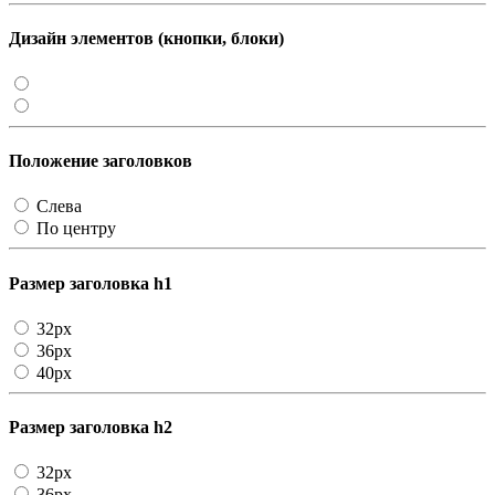
Дизайн элементов (кнопки, блоки)
Положение заголовков
Слева
По центру
Размер заголовка h1
32px
36px
40px
Размер заголовка h2
32px
36px