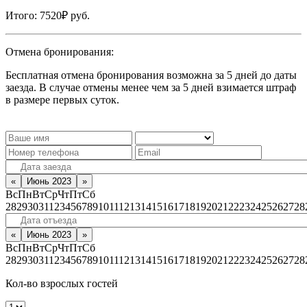
Итого:
7520₽
руб.
Отмена бронирования:
Бесплатная отмена бронирования возможна за 5 дней до даты
заезда. В случае отмены менее чем за 5 дней взимается штраф
в размере первых суток.
«
Июнь 2023
»
Вс
Пн
Вт
Ср
Чт
Пт
Сб
28
29
30
31
1
2
3
4
5
6
7
8
9
10
11
12
13
14
15
16
17
18
19
20
21
22
23
24
25
26
27
28
«
Июнь 2023
»
Вс
Пн
Вт
Ср
Чт
Пт
Сб
28
29
30
31
1
2
3
4
5
6
7
8
9
10
11
12
13
14
15
16
17
18
19
20
21
22
23
24
25
26
27
28
Кол-во взрослых гостей