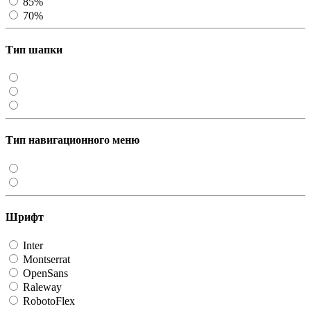
85%
70%
Тип шапки
Тип навигационного меню
Шрифт
Inter
Montserrat
OpenSans
Raleway
RobotoFlex